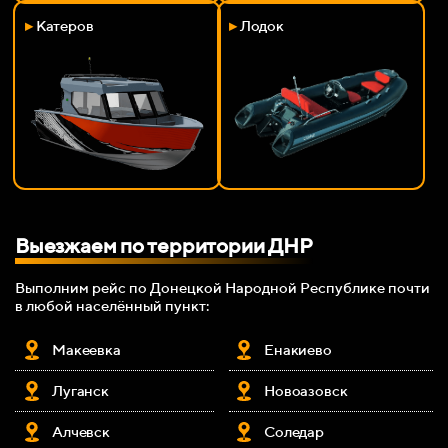
▸
Катеров
▸
Лодок
Выезжаем по территории ДНР
Выполним рейс по Донецкой Народной Республике почти
в любой населённый пункт:
Макеевка
Енакиево
Луганск
Новоазовск
Алчевск
Соледар