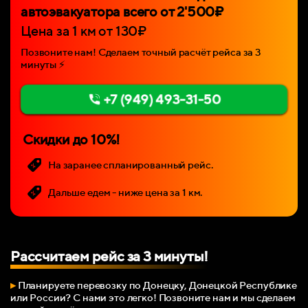
автоэвакуатора всего от 2'500₽
Цена за 1 км от 130
₽
Позвоните нам! Сделаем точный расчёт рейса за 3
минуты
⚡
+7 (949) 493-31-50
Скидки до 10%!
На заранее спланированный рейс.
Дальше едем - ниже цена за 1 км.
Рассчитаем рейс за 3 минуты!
▸
Планируете перевозку по Донецку, Донецкой Республике
или России? С нами это легко! Позвоните нам и мы сделаем