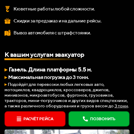
Кюветные работы любой сложности.
Скидки за предзаказ и на дальние рейсы.
Вывоз автомобиля с штрафстоянки.
К вашим
услугам эвакуатор
▸
Газель. Длина платформы 5.5 м.
▸
Максимальная погрузка
до
3 тонн.
▸
Подойдёт для перевозки любых легковых авто,
мотоциклов, квадроциклов,
кроссоверов
, джипов,
минивэнов
, микроавтобусов, фургонов, грузовиков,
тракторов, мини-погрузчиков и других видов спецтехники,
а также различного оборудования и грузов весом до
3 тонн
.
РАСЧЁТ РЕЙСА
ПОЗВОНИТЬ