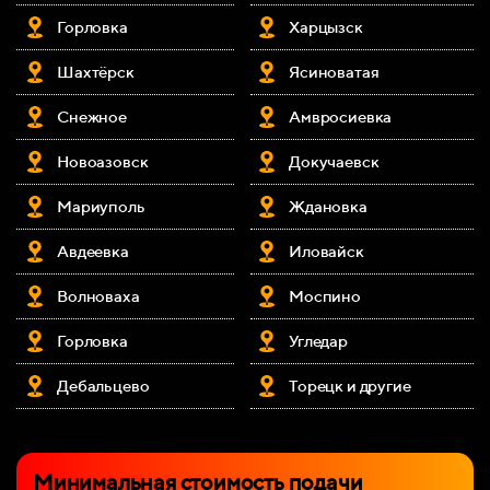
Горловка
Харцызск
Шахтёрск
Ясиноватая
Снежное
Амвросиевка
Новоазовск
Докучаевск
Мариуполь
Ждановка
Авдеевка
Иловайск
Волноваха
Моспино
Горловка
Угледар
Дебальцево
Торецк и другие
Минимальная стоимость подачи