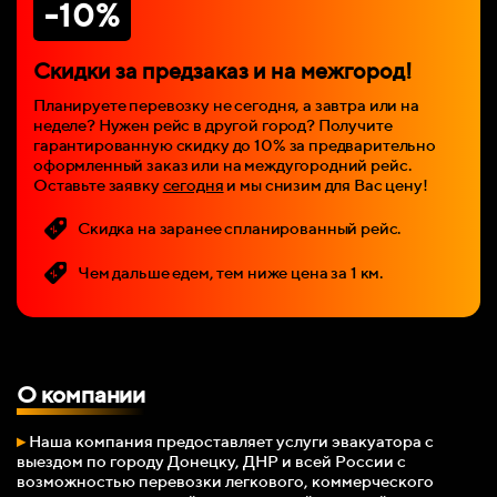
-10%
Скидки за предзаказ и на межгород!
Планируете перевозку не сегодня, а завтра или на
неделе? Нужен рейс в другой город? Получите
гарантированную скидку до 10% за предварительно
оформленный заказ или на междугородний рейс.
Оставьте заявку
сегодня
и мы снизим для Вас цену!
Скидка на заранее спланированный рейс.
Чем дальше едем, тем ниже цена за 1 км.
О компании
▸
Наша компания
предоставляет услуги эвакуатора с
выездом по городу Донецку, ДНР и всей России с
возможностью перевозки легкового, коммерческого