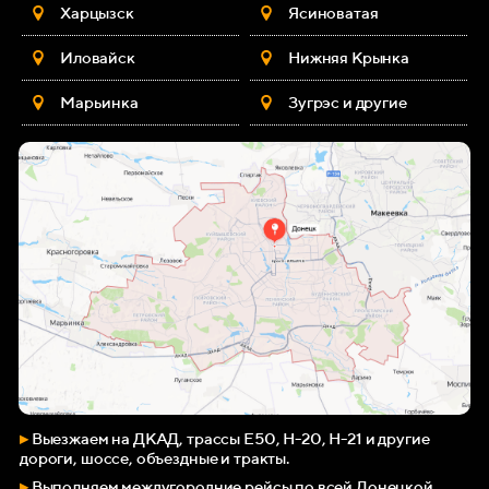
Харцызск
Ясиноватая
Иловайск
Нижняя Крынка
Марьинка
Зугрэс и другие
▸
Выезжаем на ДКАД, трассы Е50, Н-20, Н-21 и другие
дороги,
шоссе
, объездные и тракты.
▸
Выполняем междугородние рейсы по всей Донецкой