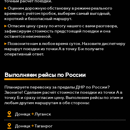
точный расчёт поездки.
▸
Оценим дорожную обстановку в
режиме реального
времени с
учётом пробок, выберем самый выгодный,
короткий и безопасный маршрут.
▸
Огласим цену сразу по итогу нашего с вами разговора,
зафиксируем стоимость предстоящей поездки и она
останется неизменной.
▸
Позвоните нам в любое время суток. Назовите диспетчеру
маршрут поездки из точки А в точку Б и получите
оперативный ответ.
Выполняем рейсы по России
Планируете перевозку за пределы ДНР по России?
Звоните! Сделаем расчёт стоимости поездки
из точки А в
точку Б и сразу огласим цену. Выполняем рейсы по этим и
любым другим маршрутам в обе стороны
:
Донецк
￫
Луганск
Донецк
￫
Таганрог